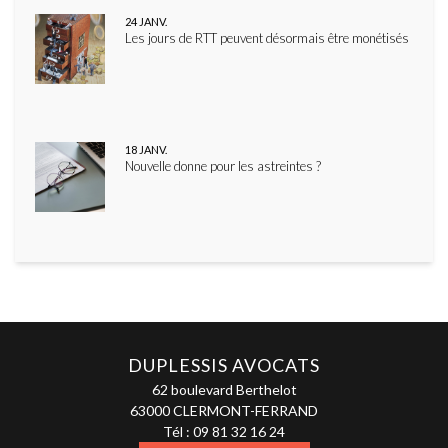
24
JANV.
Les jours de RTT peuvent désormais être monétisés
18
JANV.
Nouvelle donne pour les astreintes ?
DUPLESSIS AVOCATS
62 boulevard Berthelot
63000 CLERMONT-FERRAND
Tél :
09 81 32 16 24