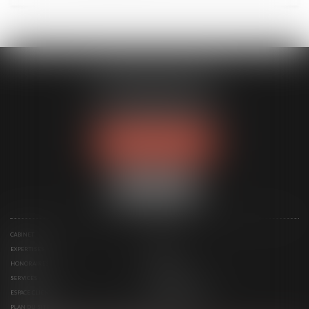
DUPLESSIS AVOCATS
62 boulevard Berthelot
63000 CLERMONT-FERRAND
Tél :
09 81 32 16 24
NOUS LOCALISER
CABINET
ÉQUIPE
EXPERTISES
ACTUS
HONORAIRES
CONTACT
SERVICES
RDV EN LIGNE
ESPACE CLIENT
PAIEMENT EN LIGNE
PLAN DU SITE
MENTIONS LÉGALES