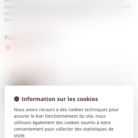
Notion juridique précise, l’incapacité totale de travail mériterait
d’être appliquée différemment, afin de mieux rendre compte de la
durée de vie gâchée des victimes de violences...
Source :
theconversation.com
08
JUIN
Rachat d’entreprise et information des salariés : un
dispositif recentré
Information sur les cookies
Nous avons recours à des cookies techniques pour
assurer le bon fonctionnement du site, nous
utilisons également des cookies soumis à votre
05
JUIN
consentement pour collecter des statistiques de
Violences faites aux femmes : faut-il réformer
visite.
l’incapacité totale de travail, ou plutôt l’utiliser