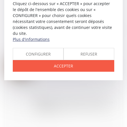
correctement ?
Cliquez ci-dessous sur « ACCEPTER » pour accepter
le dépôt de l'ensemble des cookies ou sur «
CONFIGURER » pour choisir quels cookies
nécessitant votre consentement seront déposés
03
JUIN
(cookies statistiques), avant de continuer votre visite
Recherche de paternité internationale : cassation de
du site.
l’arrêt appliquant la loi de Floride
Plus d'informations
CONFIGURER
REFUSER
01
JUIN
ACCEPTER
Publicité des cessions de parts sociales de sociétés
civiles : de nouvelles formalités
29
MAI
Information et protection des victimes de violences
sexuelles lors de la libération de leur agresseur :
adoption à l'AN