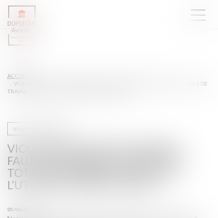
ACCUEIL
VIOLENCES FAITES AUX FEMMES : FAUT-IL RÉFORMER L’INCAPACITÉ TOTALE DE
TRAVAIL, OU PLUTÔT L’UTILISER CORRECTEMENT ?
Violences familiales
VIOLENCES FAITES AUX FEMMES :
FAUT-IL RÉFORMER L’INCAPACITÉ
TOTALE DE TRAVAIL, OU PLUTÔT
L’UTILISER CORRECTEMENT ?
05/06/2026