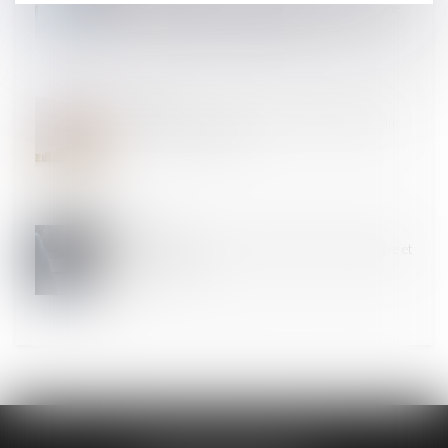
harmonisation de la jurisprudence en faveur d’une
application anticipée de la réforme
20
AVR.
Vendre à soi-même ou comment rendre liquide un
patrimoine immobilier
18
AVR.
Séparation de biens, financement d’un bien propre et
usage familial
DUPLESSIS AVOCATS