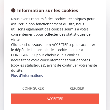
Information sur les cookies
Nous avons recours à des cookies techniques pour
assurer le bon fonctionnement du site, nous
utilisons également des cookies soumis à votre
consentement pour collecter des statistiques de
visite.
26
AVR.
Cliquez ci-dessous sur « ACCEPTER » pour accepter
Indemnisation d’occupation et liquidation des
intérêts patrimoniaux des concubins
le dépôt de l'ensemble des cookies ou sur «
CONFIGURER » pour choisir quels cookies
nécessitant votre consentement seront déposés
(cookies statistiques), avant de continuer votre visite
du site.
26
AVR.
Plus d'informations
Décès d’un associé de société civile : preuve de la
qualité d'associé des héritiers
CONFIGURER
REFUSER
ACCEPTER
24
AVR.
Rétractation des promesses unilatérales de vente :