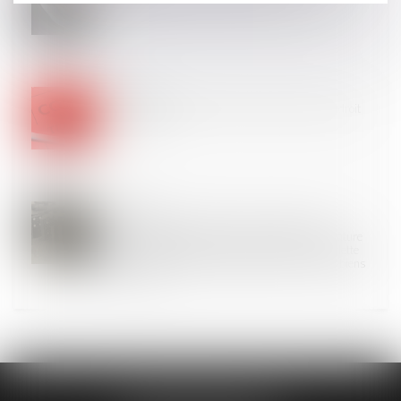
les précisions de la Cour de cassation
17
JANV.
Projet de loi DDADUE : quelles nouveautés en droit
du travail ?
11
JANV.
Le paiement de sommes dues au titre d’une
condamnation pour recel successoral est de nature
délictuelle, de sorte qu’il ne constitue pas une dette
personnelle et peut donc être poursuivi sur les biens
communs
DUPLESSIS AVOCATS