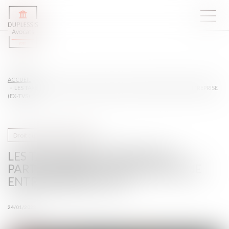
ACCUEIL
LES TAXES SUR LES VÉHICULES PARTICULIÈRES UTILISÉES PAR UNE ENTREPRISE
(EX-TVS)
Droit du travail - Employeurs
LES TAXES SUR LES VÉHICULES
PARTICULIÈRES UTILISÉES PAR UNE
ENTREPRISE (EX-TVS)
24/01/2023