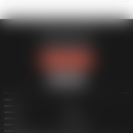
DUPLESSIS AVOCATS
62 boulevard Berthelot
63000 CLERMONT-FERRAND
Tél :
09 81 32 16 24
NOUS LOCALISER
CABINET
ÉQUIPE
EXPERTISES
ACTUS
HONORAIRES
CONTACT
SERVICES
RDV EN LIGNE
ESPACE CLIENT
PAIEMENT EN LIGNE
PLAN DU SITE
MENTIONS LÉGALES