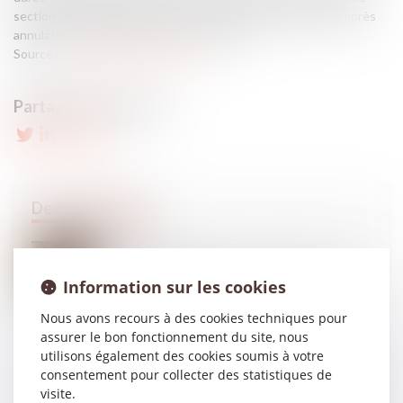
section syndicale (RSS), dans un contexte de réintégration après
annulation d’une rupture conventionnelle...
Source :
www.lemag-juridique.com
22
JUIN
Transmission d’entreprise : l’État allège les règles
pour faciliter les reprises
Information sur les cookies
Nous avons recours à des cookies techniques pour
assurer le bon fonctionnement du site, nous
utilisons également des cookies soumis à votre
17
JUIN
consentement pour collecter des statistiques de
Annualisation du temps de travail : la proratisation
du seuil ne peut être automatique
visite.