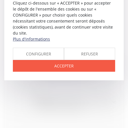
Cliquez ci-dessous sur « ACCEPTER » pour accepter
le dépôt de l'ensemble des cookies ou sur «
CONFIGURER » pour choisir quels cookies
nécessitant votre consentement seront déposés
15
JUIN
(cookies statistiques), avant de continuer votre visite
La protection de la salariée enceinte prime sur
du site.
l’obligation alléguée de loyauté
Plus d'informations
CONFIGURER
REFUSER
15
JUIN
L’annulation du mariage pour erreur sur les qualités
ACCEPTER
essentielles de son épouse se prescrit en cinq ans à
compter de la célébration du mariage
11
JUIN
Représentant de section syndicale : la protection ne
renaît pas après réintégration