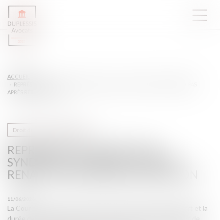
ACCUEIL
REPRÉSENTANT DE SECTION SYNDICALE : LA PROTECTION NE RENAÎT PAS
APRÈS RÉINTÉGRATION
Droit du travail - Employeurs
REPRÉSENTANT DE SECTION
SYNDICALE : LA PROTECTION NE
RENAÎT PAS APRÈS RÉINTÉGRATION
11/06/2026
La Cour de cassation a récemment précisé le point de départ et la
durée de la protection attachée au mandat de représentant de