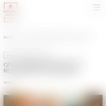
ACCUEIL
QPC : PENSION D'INVALIDITÉ ET RESSOURCES DU CONCUBIN
Couples et régime matrimoniaux
QPC : PENSION D'INVALIDITÉ ET
RESSOURCES DU CONCUBIN
18/06/2024