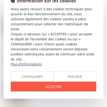
Information sur les cookies
Nous avons recours à des cookies techniques pour
assurer le bon fonctionnement du site, nous
utilisons également des cookies soumis à votre
20
JUIN
consentement pour collecter des statistiques de
Testament olographe partiellement daté par un tiers
visite.
: pas de nullité automatique
Cliquez ci-dessous sur « ACCEPTER » pour accepter
le dépôt de l'ensemble des cookies ou sur «
CONFIGURER » pour choisir quels cookies
nécessitant votre consentement seront déposés
18
JUIN
(cookies statistiques), avant de continuer votre visite
QPC : pension d'invalidité et ressources du
du site.
concubin
Plus d'informations
CONFIGURER
REFUSER
14
JUIN
ACCEPTER
Violences conjugales : extension du bénéfice de
l’ordonnance de protection aux enfants du couple