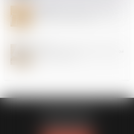
12
JUIN
Loi du 31 mai 2024 visant à assurer une justice
patrimoniale au sein de la famille
04
JUIN
Indivision : quelle indemnisation pour l’indivisaire qui
rembourse seul le prêt ?
DUPLESSIS AVOCATS
62 boulevard Berthelot
63000 CLERMONT-FERRAND
Tél :
09 81 32 16 24