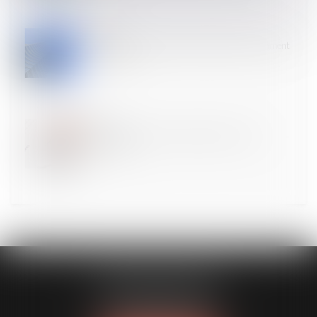
15
MAI
Transmettre sa société : quel coût fiscal et comment
se préparer ?
11
MAI
Action en nullité d’une modification de clause
bénéficiaire
DUPLESSIS AVOCATS
62 boulevard Berthelot
63000 CLERMONT-FERRAND