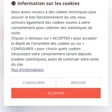
Information sur les cookies
Nous avons recours à des cookies techniques pour
assurer le bon fonctionnement du site, nous
utilisons également des cookies soumis à votre
consentement pour collecter des statistiques de
23
MAI
Consentement à l’adoption et délai de rétractation
visite.
Cliquez ci-dessous sur « ACCEPTER » pour accepter
le dépôt de l'ensemble des cookies ou sur «
CONFIGURER » pour choisir quels cookies
nécessitant votre consentement seront déposés
(cookies statistiques), avant de continuer votre visite
18
MAI
Testament : comment modifier ou révoquer un
du site.
testament ?
Plus d'informations
CONFIGURER
REFUSER
17
MAI
ACCEPTER
Impossible de lier le paiement de la prestation
compensatoire à la liquidation du régime
matrimonial