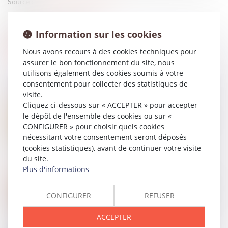
Source :
www.lemag-juridique.com
Information sur les cookies
Nous avons recours à des cookies techniques pour
assurer le bon fonctionnement du site, nous
utilisons également des cookies soumis à votre
consentement pour collecter des statistiques de
visite.
Cliquez ci-dessous sur « ACCEPTER » pour accepter
13
DÉC.
le dépôt de l'ensemble des cookies ou sur «
Recevabilité de l’action en contestation de paternité
CONFIGURER » pour choisir quels cookies
nécessitant votre consentement seront déposés
(cookies statistiques), avant de continuer votre visite
du site.
Plus d'informations
13
DÉC.
Complexité des opérations de partage et désignation
d’un notaire : le juge doit en plus commettre un juge
CONFIGURER
REFUSER
chargé de la surveillance
ACCEPTER