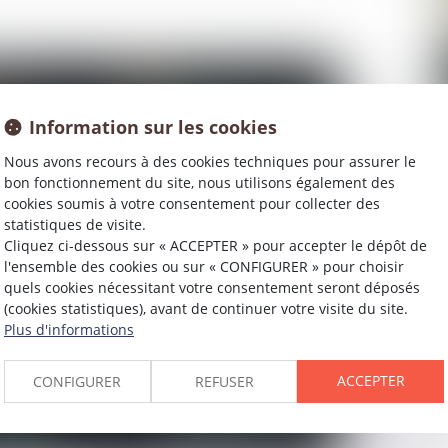
Information sur les cookies
Nous avons recours à des cookies techniques pour assurer le
bon fonctionnement du site, nous utilisons également des
cookies soumis à votre consentement pour collecter des
statistiques de visite.
Cliquez ci-dessous sur « ACCEPTER » pour accepter le dépôt de
l'ensemble des cookies ou sur « CONFIGURER » pour choisir
quels cookies nécessitant votre consentement seront déposés
(cookies statistiques), avant de continuer votre visite du site.
Plus d'informations
ACCEPTER
CONFIGURER
REFUSER