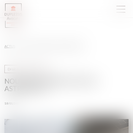
ACTUS
NOUVELLE DONNE POUR LES ASTREINTES ?
Droit du travail - Salariés
NOUVELLE DONNE POUR LES
ASTREINTES ?
18/01/2023