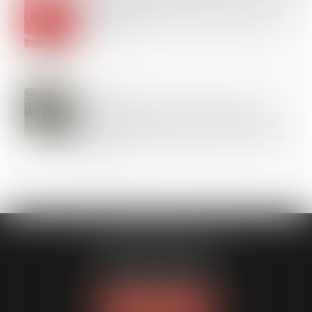
17
JANV.
Projet de loi DDADUE : quelles nouveautés en droit
du travail ?
11
JANV.
Le paiement de sommes dues au titre d’une
condamnation pour recel successoral est de nature
délictuelle, de sorte qu’il ne constitue pas une dette
personnelle et peut donc être poursuivi sur les biens
communs
DUPLESSIS AVOCATS
62 boulevard Berthelot
63000 CLERMONT-FERRAND
Tél :
09 81 32 16 24
NOUS LOCALISER