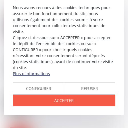
Nous avons recours à des cookies techniques pour
assurer le bon fonctionnement du site, nous
utilisons également des cookies soumis à votre
24
JANV.
Les taxes sur les véhicules particulières utilisées
consentement pour collecter des statistiques de
par une entreprise (ex-TVS)
visite.
Cliquez ci-dessous sur « ACCEPTER » pour accepter
le dépôt de l'ensemble des cookies ou sur «
CONFIGURER » pour choisir quels cookies
nécessitant votre consentement seront déposés
18
JANV.
Nouvelle donne pour les astreintes ?
(cookies statistiques), avant de continuer votre visite
du site.
Plus d'informations
CONFIGURER
REFUSER
17
JANV.
Délégation d’autorité parentale en vue d’adoption :
ACCEPTER
les précisions de la Cour de cassation