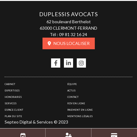
DUPLESSIS AVOCATS
62 boulevard Berthelot
63000 CLERMONT-FERRAND
Tél :
09 81 32 16 24
NOUS LOCALISER
CABINET
ÉQUIPE
EXPERTISES
ACTUS
HONORAIRES
CONTACT
SERVICES
RDV EN LIGNE
ESPACE CLIENT
PAIEMENT EN LIGNE
PLAN DU SITE
MENTIONS LÉGALES
Septeo Digital & Services © 2023