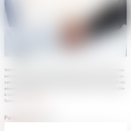
Véritable sujet dans la pérennité d'une entreprise, la transmission
est une opération importante permettant de créer de la valeur au
sein de l'entreprise. Il faut cependant la préparer correctement en
amont, car le cadre juridique et fiscal française reste peu favorable
à ces transmissions...
Source :
www.daf-mag.fr