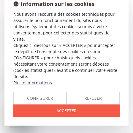
Information sur les cookies
Nous avons recours à des cookies techniques pour
assurer le bon fonctionnement du site, nous
utilisons également des cookies soumis à votre
consentement pour collecter des statistiques de
17
AVR.
Comment réussir sa transmission d'entreprise ?
visite.
Cliquez ci-dessous sur « ACCEPTER » pour accepter
le dépôt de l'ensemble des cookies ou sur «
CONFIGURER » pour choisir quels cookies
nécessitant votre consentement seront déposés
(cookies statistiques), avant de continuer votre visite
12
AVR.
Quasi-usufruit et assurance vie : la possibilité du
du site.
tout gratuit
Plus d'informations
CONFIGURER
REFUSER
04
AVR.
ACCEPTER
Répartition des frais d'entretien et d'éducation : le
juge ne doit pas dénaturer les écrits