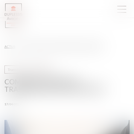
ACTUS
COMMENT RÉUSSIR SA TRANSMISSION D'ENTREPRISE ?
Transmission d’entreprise
COMMENT RÉUSSIR SA
TRANSMISSION D'ENTREPRISE ?
17/04/2023