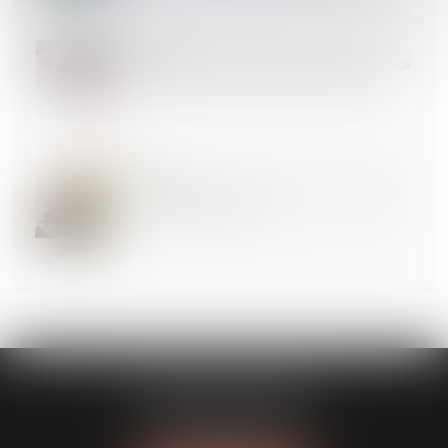
30
MARS
Désignation d'un tiers à la famille comme tuteur aux
biens et à la personne du majeur : illustration
29
MARS
Droit de visite des grands-parents : peu importent
les sentiments de l’enfant
DUPLESSIS AVOCATS
62 boulevard Berthelot
63000 CLERMONT-FERRAND