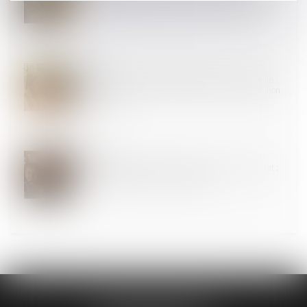
relever d’office le moyen tiré de la prescription
22
JUIL.
Retour d’un enfant déplacé illicitement : la stabilité
affective et scolaire ne caractérise pas une situation
intolérable
15
AVR.
Filiation naturelle et preuve de la possession d’état :
quand commence la prescription ?
DUPLESSIS AVOCATS