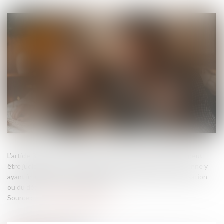
L’article 330 du Code civil prévoit que la possession d’état peut
être judiciairement constatée à la demande de toute personne y
ayant intérêt, dans un délai de dix ans à compter de sa cessation
ou du décès du parent prétendu...
Source :
www.lemag-juridique.com