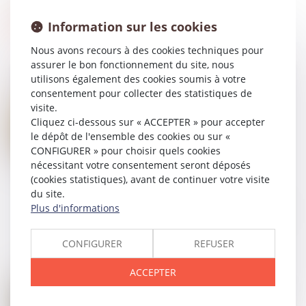
Information sur les cookies
Nous avons recours à des cookies techniques pour
assurer le bon fonctionnement du site, nous
utilisons également des cookies soumis à votre
consentement pour collecter des statistiques de
visite.
04
AOÛT
Cliquez ci-dessous sur « ACCEPTER » pour accepter
GPA à l'étranger : l'exequatur reconnaît la filiation,
pas une adoption plénière
le dépôt de l'ensemble des cookies ou sur «
CONFIGURER » pour choisir quels cookies
nécessitant votre consentement seront déposés
(cookies statistiques), avant de continuer votre visite
du site.
03
JUIN
Plus d'informations
Recherche de paternité internationale : cassation de
l’arrêt appliquant la loi de Floride
CONFIGURER
REFUSER
ACCEPTER
26
AOÛT
Contestation de paternité : les juges ne peuvent pas