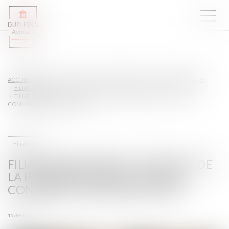
ACCUEIL
DROIT DE LA FAMILLE, DES PERSONNES ET DE LEUR PATRIMOINE
FILIATION
FILIATION NATURELLE ET PREUVE DE LA POSSESSION D’ÉTAT : QUAND
COMMENCE LA PRESCRIPTION ?
Filiation
FILIATION NATURELLE ET PREUVE DE
LA POSSESSION D’ÉTAT : QUAND
COMMENCE LA PRESCRIPTION ?
15/04/2025