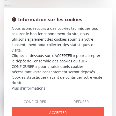
Source :
www.lemag-juridique.com
Information sur les cookies
Nous avons recours à des cookies techniques pour
assurer le bon fonctionnement du site, nous
utilisons également des cookies soumis à votre
consentement pour collecter des statistiques de
visite.
Cliquez ci-dessous sur « ACCEPTER » pour accepter
le dépôt de l'ensemble des cookies ou sur «
30
MAI
Successions : les frais bancaires désormais
CONFIGURER » pour choisir quels cookies
plafonnés ou supprimés
nécessitant votre consentement seront déposés
(cookies statistiques), avant de continuer votre visite
du site.
Plus d'informations
23
MAI
Radié pour violences familiales, un médecin
CONFIGURER
REFUSER
hospitalier pourra finalement exercer à nouveau
ACCEPTER